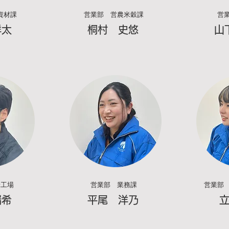
資材課
営業部 営農米穀課
営
祥太
桐村 史悠
​
米工場
営業部 業務課
営業部
瑞希
​平尾 洋乃