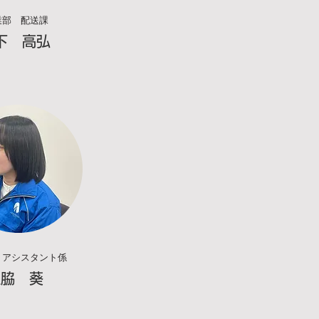
業部 配送課
山下 高弘
 アシスタント係
立脇 葵